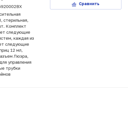
Сравнить
5920002BX
сительная
II, стерильная,
шт. Комплект
ает следующие
истем, каждая из
ет следующие
риц 12 мл,
разъем Люэра,
для управления
ые трубки
юймов