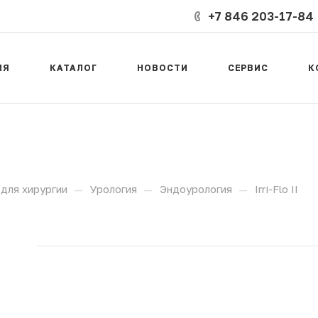
+7 846 203-17-84
ИЯ
КАТАЛОГ
НОВОСТИ
СЕРВИС
К
—
—
—
для хирургии
Урология
Эндоурология
Irri-Flo II