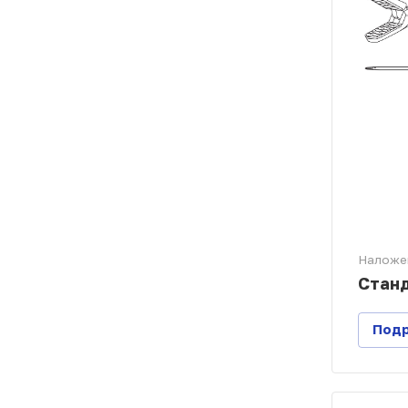
Наложе
Стан
Под