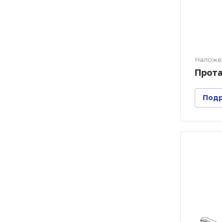
Наложе
Прота
Под