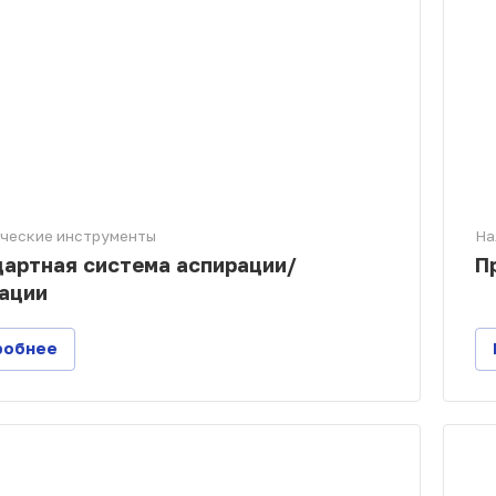
ческие инструменты
На
артная система аспирации/
П
ации
робнее