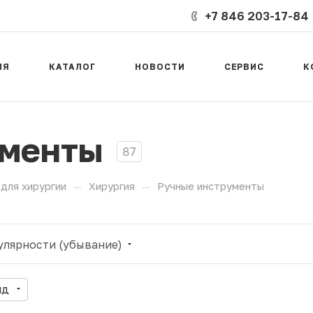
+7 846 203-17-84
ИЯ
КАТАЛОГ
НОВОСТИ
СЕРВИС
К
ументы
87
—
—
для хирургии
Хирургия
Ручные инструменты
улярности (убывание)
нд