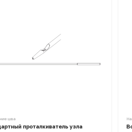
ние шва
На
артный проталкиватель узла
В