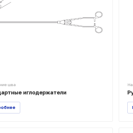
ние шва
На
дартные иглодержатели
Р
робнее