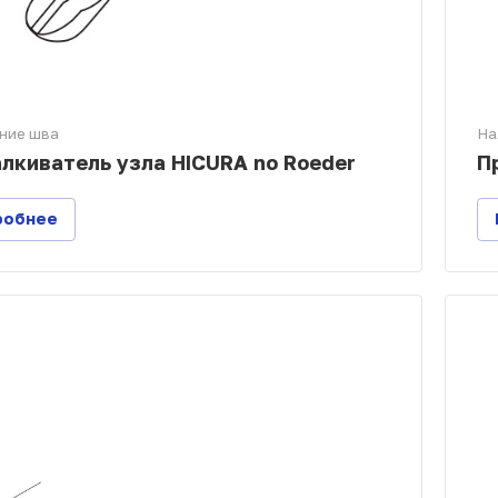
ние шва
На
лкиватель узла HICURA no Roeder
П
робнее