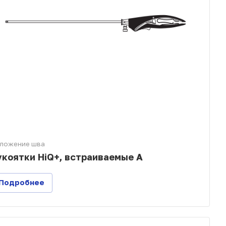
ложение шва
укоятки HiQ+, встраиваемые A
Подробнее