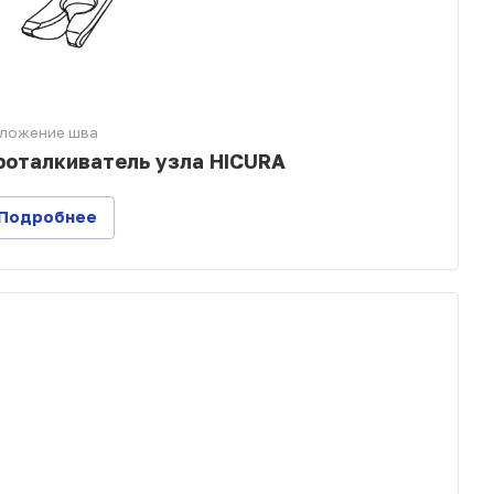
ложение шва
роталкиватель узла HICURA
Подробнее