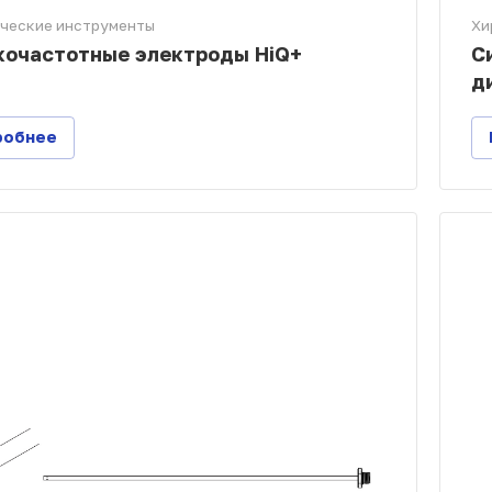
ческие инструменты
Хи
очастотные электроды HiQ+
С
д
робнее