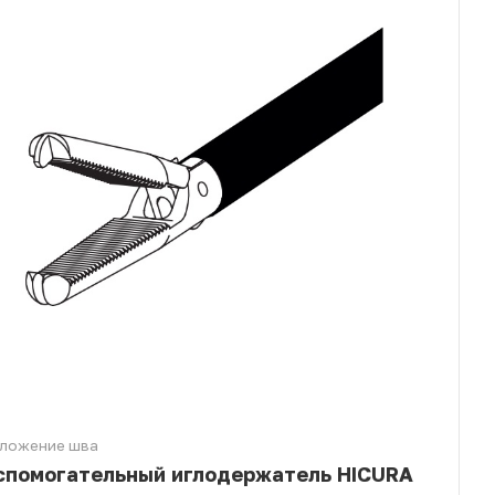
ложение шва
спомогательный иглодержатель HICURA