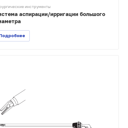
рургические инструменты
истема аспирации/ирригации большого
иаметра
Подробнее