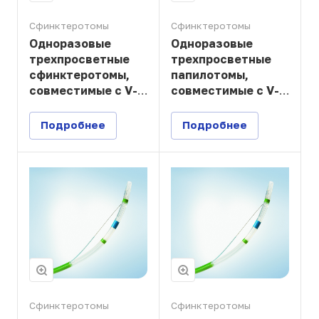
Сфинктеротомы
Сфинктеротомы
Одноразовые
Одноразовые
трехпросветные
трехпросветные
сфинктеротомы,
папилотомы,
совместимые с V-
совместимые с V-
системой, с
системой,предзаряжен
каналомдля
проводником
Подробнее
Подробнее
проводника в
VisiGlide
дистальной части
Сфинктеротомы
Сфинктеротомы