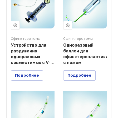
Сфинктеротомы
Сфинктеротомы
Устройство для
Одноразовый
раздувания
баллон для
одноразовых
сфинктеропластики
совместимых с V-
с ножом
системой
эндоскопических
Подробнее
Подробнее
баллонов с
ножомдля
сфинктеропластики