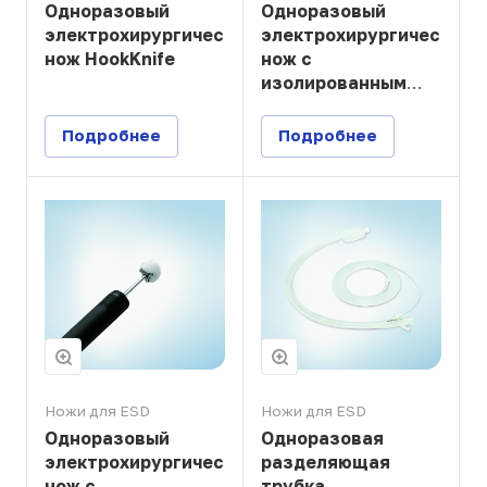
Одноразовый
Одноразовый
электрохирургический
электрохирургический
нож HookKnife
нож с
изолированным
кончиком — для
пищевода и
Подробнее
Подробнее
толстой кишки
Ножи для ESD
Ножи для ESD
Одноразовый
Одноразовая
электрохирургический
разделяющая
нож с
трубка