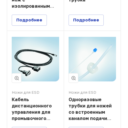
изолированным
кончиком — для
пищевода
Подробнее
Подробнее
Ножи для ESD
Ножи для ESD
Кабель
Одноразовые
дистанционного
трубки для ножей
управления для
со встроенным
промывочного
каналом подачи
насоса
жидкости