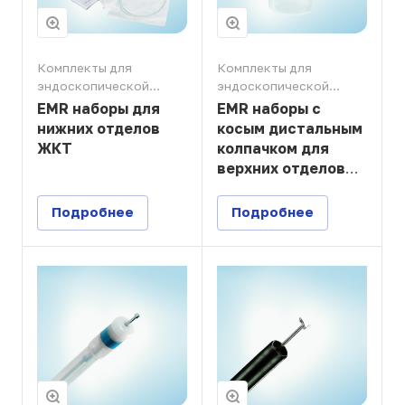
Комплекты для
Комплекты для
эндоскопической
эндоскопической
резекции слизистой
резекции слизистой
EMR наборы для
EMR наборы с
нижних отделов
косым дистальным
ЖКТ
колпачком для
верхних отделов
ЖКТ
Подробнее
Подробнее