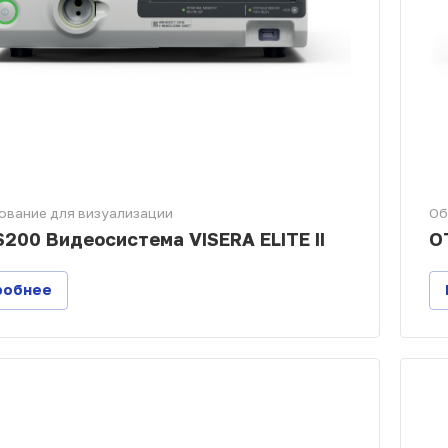
ование для визуализации
Об
200 Видеосистема VISERA ELITE II
O
робнее