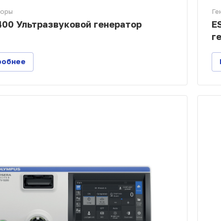
торы
Ге
00 Ультразвуковой генератор
E
г
робнее