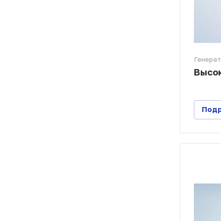
Генера
Высок
Под