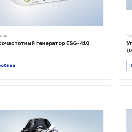
торы
Ге
очастотный генератор ESG-410
У
U
робнее