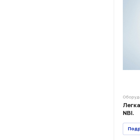
Оборуд
Легка
NBI.
Под