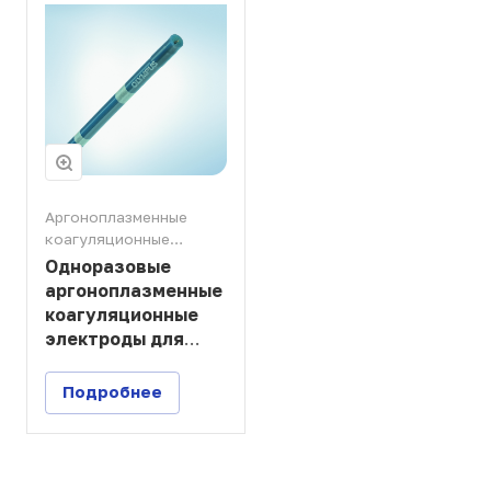
Аргоноплазменные
коагуляционные
электроды
Одноразовые
аргоноплазменные
коагуляционные
электроды для
прибора Olympus
APU-300
Подробнее