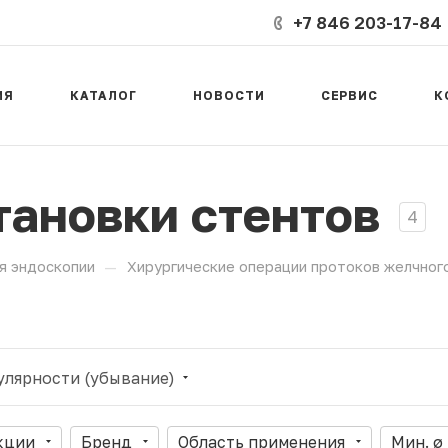
+7 846 203-17-84
ИЯ
КАТАЛОГ
НОВОСТИ
СЕРВИС
К
тановки стентов
4
—
я эндоскопии
Хирургические операции протоков желчног
улярности (убывание)
кции
Бренд
Область применения
Мин. ø