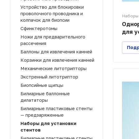
Устройство для блокировки
проволочного проводника и
Наборы 
колпачок для биопсии
Одно
Сфинктеротомы
для у
Ножи для предварительного
рассечения
Под
Баллоны для извлечения камней
Корзинки для извлечения камней
Механические литотрипторы
Экстренный литотриптор
Биопсийные щипцы
Билиарные баллонные
дилататоры
Билиарные пластиковые стенты
— предзаряженные
Наборы для установки
стентов
Билиарные пластиковые стенты