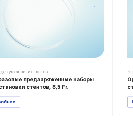
для установки стентов
На
разовые предзаряженные наборы
О
становки стентов, 8,5 Fr.
ст
робнее