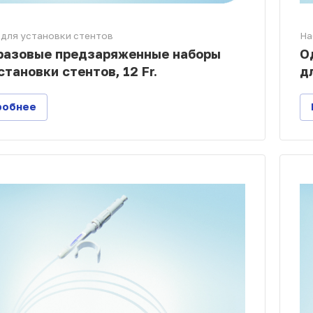
для установки стентов
На
разовые предзаряженные наборы
О
становки стентов, 12 Fr.
д
робнее