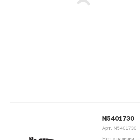
N5401730
Арт.
N5401730
Нет в наличии
—