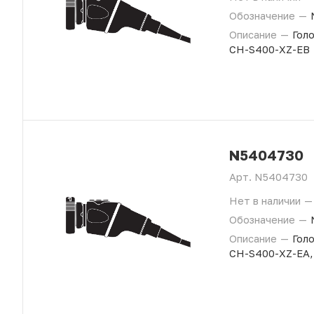
Обозначение
—
Описание
—
Гол
CH-S400-XZ-EB
N5404730
Арт.
N5404730
Нет в наличии
—
Обозначение
—
Описание
—
Гол
CH-S400-XZ-EA,