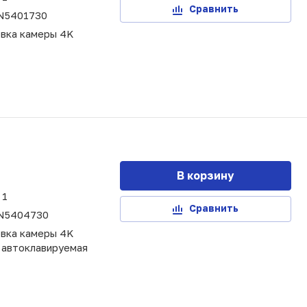
Сравнить
N5401730
овка камеры 4K
В корзину
1
Сравнить
N5404730
овка камеры 4K
 автоклавируемая