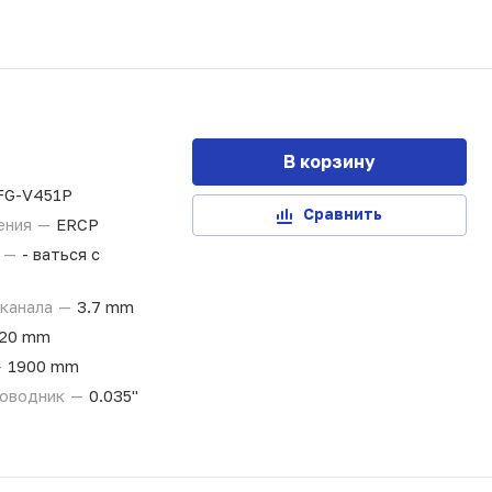
В корзину
FG-V451P
Сравнить
ения
—
ERCP
и
—
- ваться с
 канала
—
3.7 mm
20 mm
—
1900 mm
роводник
—
0.035"