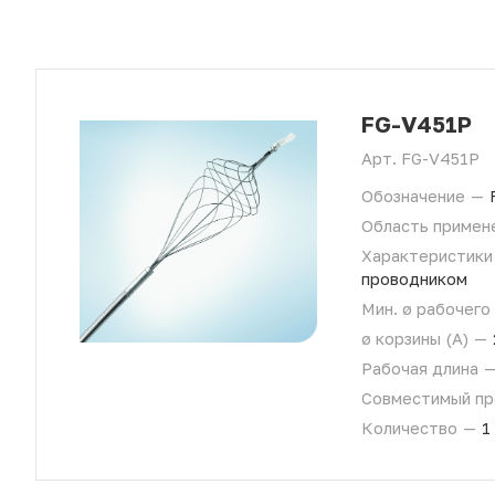
FG-V451P
Арт.
FG-V451P
Обозначение
—
Область примен
Характеристик
проводником
Мин. ø рабочего
ø корзины (A)
—
Рабочая длина
Совместимый п
Количество
—
1