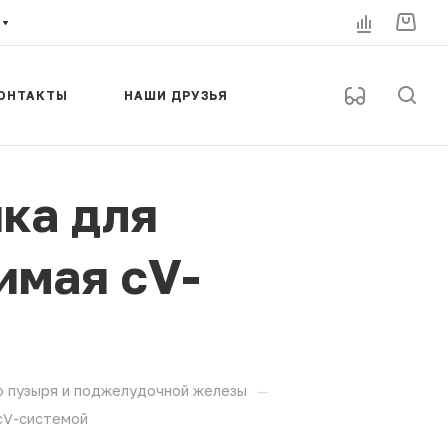
ОНТАКТЫ
НАШИ ДРУЗЬЯ
ка для
имая сV-
—
о пузыря и поджелудочной железы
сV-системой