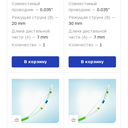
Совместимый
Совместимый
проводник
—
0.035"
проводник
—
0.035"
Режущая струна (B)
—
Режущая струна (B)
—
20 mm
30 mm
Длина дистальной
Длина дистальной
части (A)
—
7 mm
части (A)
—
7 mm
Количество
—
1
Количество
—
1
В корзину
В корзину