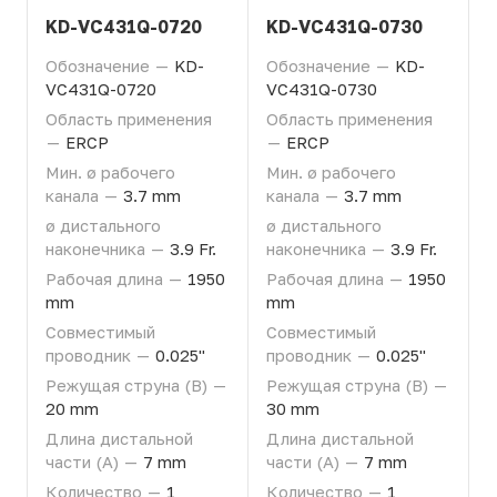
KD-VC431Q-0720
KD-VC431Q-0730
Обозначение
—
KD-
Обозначение
—
KD-
VC431Q-0720
VC431Q-0730
Область применения
Область применения
—
ERCP
—
ERCP
Мин. ø рабочего
Мин. ø рабочего
канала
—
3.7 mm
канала
—
3.7 mm
ø дистального
ø дистального
наконечника
—
3.9 Fr.
наконечника
—
3.9 Fr.
Рабочая длина
—
1950
Рабочая длина
—
1950
mm
mm
Совместимый
Совместимый
проводник
—
0.025"
проводник
—
0.025"
Режущая струна (B)
—
Режущая струна (B)
—
20 mm
30 mm
Длина дистальной
Длина дистальной
части (A)
—
7 mm
части (A)
—
7 mm
Количество
—
1
Количество
—
1