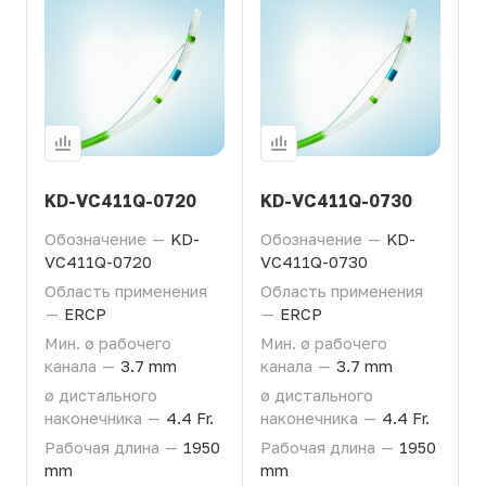
KD-VC411Q-0720
KD-VC411Q-0730
Обозначение
—
KD-
Обозначение
—
KD-
VC411Q-0720
VC411Q-0730
Область применения
Область применения
—
ERCP
—
ERCP
Мин. ø рабочего
Мин. ø рабочего
канала
—
3.7 mm
канала
—
3.7 mm
ø дистального
ø дистального
наконечника
—
4.4 Fr.
наконечника
—
4.4 Fr.
Рабочая длина
—
1950
Рабочая длина
—
1950
mm
mm