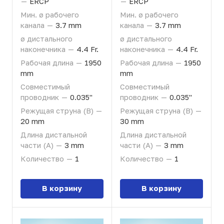
—
ERCP
—
ERCP
Мин. ø рабочего
Мин. ø рабочего
канала
—
3.7 mm
канала
—
3.7 mm
ø дистального
ø дистального
наконечника
—
4.4 Fr.
наконечника
—
4.4 Fr.
Рабочая длина
—
1950
Рабочая длина
—
1950
mm
mm
Совместимый
Совместимый
проводник
—
0.035"
проводник
—
0.035"
Режущая струна (B)
—
Режущая струна (B)
—
20 mm
30 mm
Длина дистальной
Длина дистальной
части (A)
—
3 mm
части (A)
—
3 mm
Количество
—
1
Количество
—
1
В корзину
В корзину