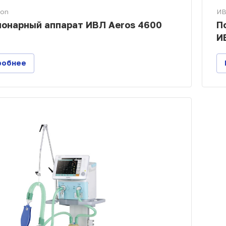
ion
ИВ
онарный аппарат ИВЛ Aeros 4600
П
И
робнее