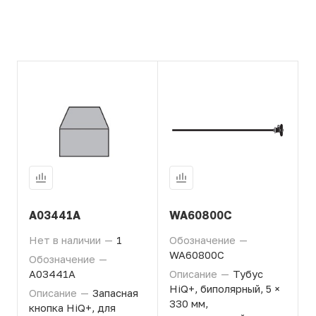
A03441A
WA60800C
Нет в наличии
—
1
Обозначение
—
WA60800C
Обозначение
—
A03441A
Описание
—
Тубус
HiQ+, биполярный, 5 ×
Описание
—
Запасная
330 мм,
кнопка HiQ+, для