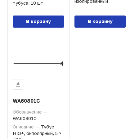
изолированный
тубуса, 10 шт.
В корзину
В корзину
WA60801C
Обозначение
—
WA60801C
Описание
—
Тубус
HiQ+, биполярный, 5 ×