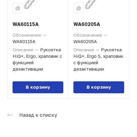
WA60115A
WA60205A
Обозначение
—
Обозначение
—
WA60115A
WA60205A
Описание
—
Рукоятка
Описание
—
Рукоятка
HiQ+, Ergo, храповик с
HiQ+, Ergo S, храповик
функцией
с функцией
дезактивации
дезактивации
В корзину
В корзину
Назад к списку