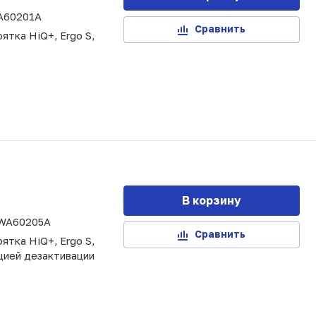
A60201A
Сравнить
ятка HiQ+, Ergo S,
В корзину
WA60205A
Сравнить
ятка HiQ+, Ergo S,
цией дезактивации