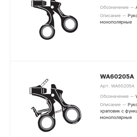
Обозначение
—
Описание
—
Руко
монополярные
WA60205A
Арт.
WA60205A
Обозначение
—
Описание
—
Руко
храповик с функ
монополярные