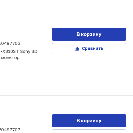
В корзину
E0497706
Сравнить
-X310ST Sony 3D
 монитор
В корзину
E0497707