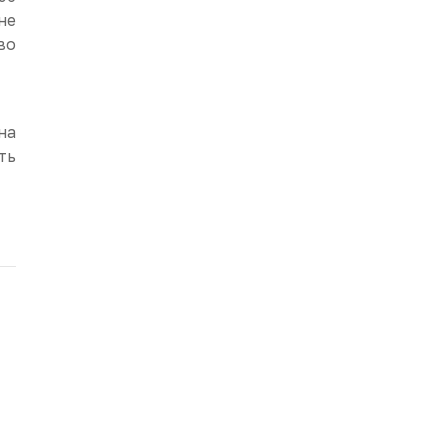
не
во
на
ть