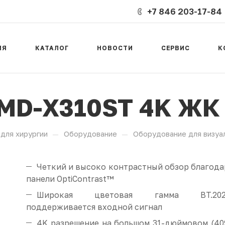
+7 846 203-17-84
ИЯ
КАТАЛОГ
НОВОСТИ
СЕРВИС
К
LMD-X310ST 4K ЖК
—
—
для хирургии
Оборудование
Оборудование для визуа
Четкий и высоко контрастный обзор благода
панели OptiContrast™
Широкая цветовая гамма BT.202
поддерживается входной сигнал
4K разрешение на большом 31-дюймовом (40