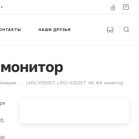
ОНТАКТЫ
НАШИ ДРУЗЬЯ
 монитор
—
лизации
LMD-X550ST, LMD-X310ST 4K ЖК монитор
ря
0,
96