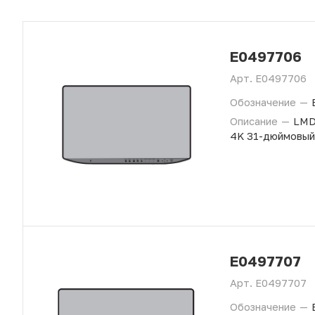
E0497706
Арт.
E0497706
Обозначение
—
Описание
—
LMD
4K 31-дюймовый
E0497707
Арт.
E0497707
Обозначение
—