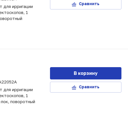
Сравнить
т для ирригации
ектоскопов, 1
поворотный
В корзину
A22052A
Сравнить
т для ирригации
ектоскопов, 1
-лок, поворотный