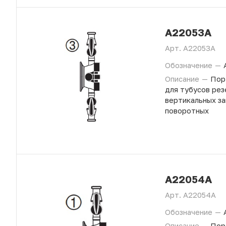
A22053A
Арт.
A22053A
Обозначение
—
Описание
—
Пор
для тубусов рез
вертикальных за
поворотных
A22054A
Арт.
A22054A
Обозначение
—
Описание
—
Пор