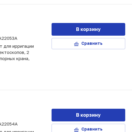
В корзину
A22053A
Сравнить
т для ирригации
ектоскопов, 2
порных крана,
В корзину
A22054A
Сравнить
т для ирригации