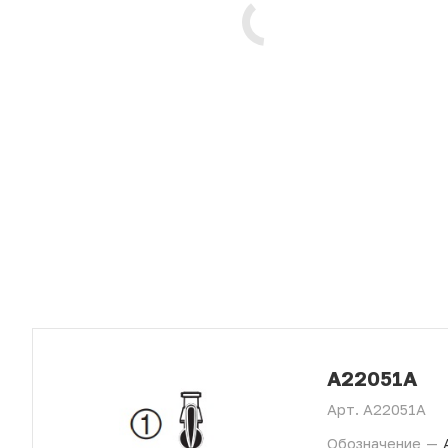
A22051A
Арт.
A22051A
Обозначение
—