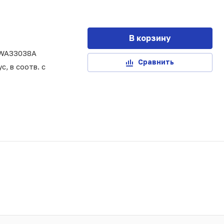
В корзину
WA33038A
Сравнить
с, в соотв. с