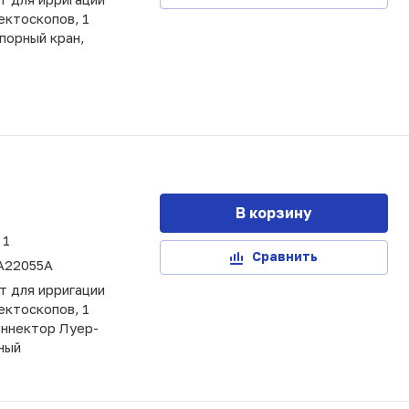
ектоскопов, 1
порный кран,
В корзину
1
Сравнить
A22055A
т для ирригации
ектоскопов, 1
оннектор Луер-
ный