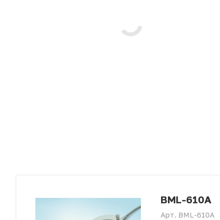
BML-610A
Арт.
BML-610A