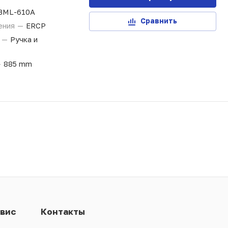
BML-610A
Сравнить
ения
—
ERCP
и
—
Ручка и
—
885 mm
вис
Контакты