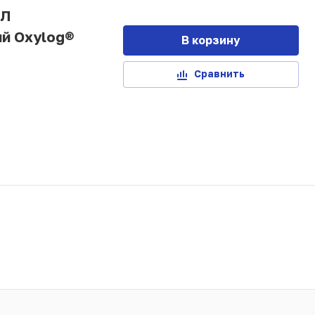
ВЛ
й Oxylog®
В корзину
Сравнить