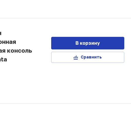
я
онная
В корзину
ая консоль
Сравнить
nta