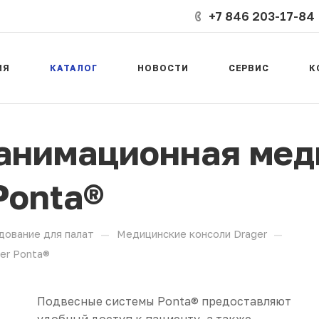
+7 846 203-17-84
ИЯ
КАТАЛОГ
НОВОСТИ
СЕРВИС
К
анимационная мед
Ponta®
—
—
дование для палат
Медицинские консоли Drager
er Ponta®
Подвесные системы Ponta® предоставляют
удобный доступ к пациенту, а также