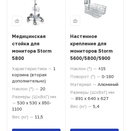
Медицинская
Настенное
стойка для
крепление для
монитора Storm
мониторов Storm
5800
5600/5800/5900
Характеристики
—
1
Наклон (°)
—
±15
корзина (вторая
Поворот (°)
—
0-180
дополнительно)
Материал
—
Алюминий
Наклон (°)
—
20
Размеры (ШхВхГ) мм
Размеры (ШхВхГ) мм
—
891 х 640 х 627
—
530 х 530 х 850-
Вес (кг)
—
5,4
1100
Вес (кг)
—
11,5